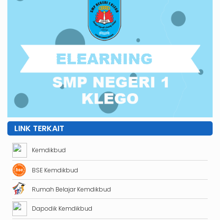
LINK TERKAIT
Kemdikbud
BSE Kemdikbud
Rumah Belajar Kemdikbud
Dapodik Kemdikbud