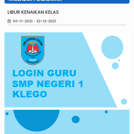
LIBUR KENAIKAN KELAS
30-11-2021
-
22-12-2021