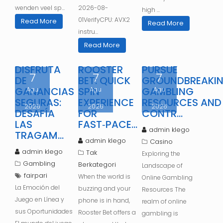
wenden veel sp...
2026-08-
high ...
01VerifyCPU: AVX2
Read More
Read More
instru...
Read More
DISFRUTA
ROOSTER
PURSUE
7
7
7
DE
BET: QUICK
GROUNDBREAKI
GANANCIAS
SPIN
GAMBLING
Agu
Agu
Agu
SEGURAS:
EXPERIENCE
RESOURCES AND
2026
2026
2026
DESAFÍA
FOR
CONTR...
LAS
FAST‑PACE...
admin klego
TRAGAM...
admin klego
Casino
admin klego
Tak
Exploring the
Gambling
Berkategori
Landscape of
fairpari
When the world is
Online Gambling
La Emoción del
buzzing and your
Resources The
Juego en Línea y
phone is in hand,
realm of online
sus Oportunidades
Rooster Bet offers a
gambling is